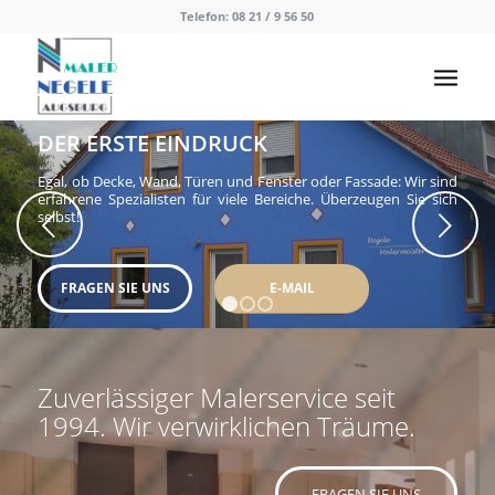
Telefon: 08 21 / 9 56 50
DER ERSTE EINDRUCK
Egal, ob Decke, Wand, Türen und Fenster oder Fassade: Wir sind
erfahrene Spezialisten für viele Bereiche. Überzeugen Sie sich
selbst!
Weiter
FRAGEN SIE UNS
E-MAIL
1
2
3
Zuverlässiger Malerservice seit
1994. Wir verwirklichen Träume.
FRAGEN SIE UNS